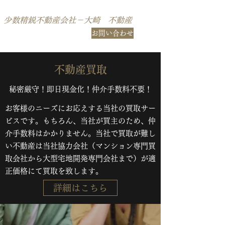
不動産コンサルティングのロコハウジング
少数精鋭不動産会社－大崎 不動産
TEL：03-6807-
お問い合わせ
0701
​不動産買取
​秘密厳守！即日現金化！仲介手数料不要！
お客様のニーズにお応えする当社の買取サー
ビスです。もちろん、当社が買主のため、仲
介手数料はかかりません。当社で買取が難し
い不動産は当社協力会社（マンション専門買
取会社から大型宅地開発専門会社まで）が適
正価格にて買取を致します。
詳細はこちら