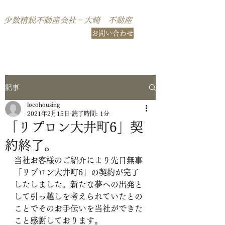
不動産コンサルティングのロコハウジング
少数精鋭不動産会社－大崎 不動産
TEL：03-6807-
お問い合わせ
0701
記事
locohousing
2021年2月15日
読了時間: 1分
「リプロン大井町6」契
約終了。
当社お客様のご紹介により先日無事
「リプロン大井町6」の契約が完了
したしました。新たな夢への出発と
して引っ越しを考えられていたとの
ことでそのお手伝いを当社ができた
こと感謝しております。